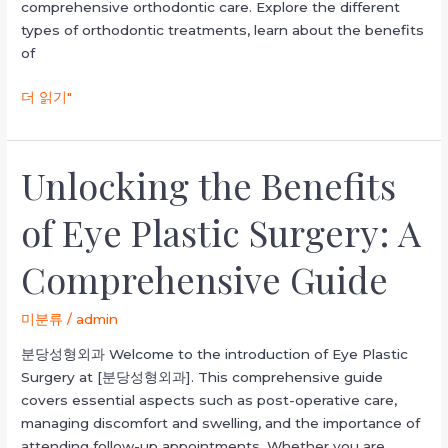
comprehensive orthodontic care. Explore the different
types of orthodontic treatments, learn about the benefits
of
더 읽기"
Unlocking the Benefits
Unlocking
the
of Eye Plastic Surgery: A
Benefits
of
Comprehensive Guide
Eye
Plastic
Surgery:
미분류
/
admin
A
분당성형외과 Welcome to the introduction of Eye Plastic
Comprehensive
Surgery at [분당성형외과]. This comprehensive guide
Guide
covers essential aspects such as post-operative care,
managing discomfort and swelling, and the importance of
attending follow-up appointments. Whether you are