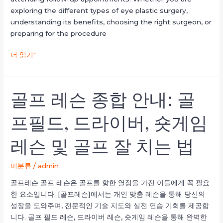
exploring the different types of eye plastic surgery,
understanding its benefits, choosing the right surgeon, or
preparing for the procedure
더 읽기"
골프 레슨 종합 안내: 골
골
프
프필드, 드라이버, 숏게임
레
슨
레슨 및 골프 잘 치는 법
종
합
안
미분류
/
admin
내:
골프레슨 골프 레슨은 골프를 향한 열정을 가진 이들에게 꼭 필요
골
한 요소입니다. [골프레슨]에서는 개인 맞춤 레슨을 통해 당신의
프
성장을 도와주며, 전문적인 기술 지도와 실전 연습 기회를 제공합
필
니다. 골프 필드 레슨, 드라이버 레슨, 숏게임 레슨을 통해 완벽한
드,