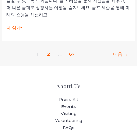
즐길 수 있도록 도와줍니다. 골프 레슨을 통해 자신감을 키우고,
드
더 나은 골퍼로 성장하는 여정을 즐겨보세요. 골프 레슨을 통해 미
라
래의 스윙을 개선하고
이
버,
더 읽기"
숏
게
임
레
1
2
…
67
다음
→
슨
과
골
프
About Us
잘
치
Press Kit
는
Events
법
Visiting
Volunteering
FAQs