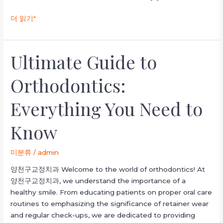
맛
더 읽기"
집
추
천
Ultimate Guide to
하
Ultimate
기
Guide
Orthodontics:
to
Orthodontics:
Everything You Need to
Everything
You
Need
Know
to
Know
미분류
/
admin
양천구교정치과 Welcome to the world of orthodontics! At
양천구교정치과, we understand the importance of a
healthy smile. From educating patients on proper oral care
routines to emphasizing the significance of retainer wear
and regular check-ups, we are dedicated to providing