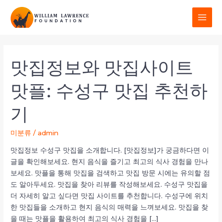
콘
MAI
텐
MEN
츠
로
포
건
스
맛집정보와 맛집사이트
맛
너
트
집
뛰
페
맛플: 수성구 맛집 추천하
정
기
이
보
지
기
와
매
맛
김
집
미분류
/
admin
사
맛집정보 수성구 맛집을 소개합니다. [맛집정보]가 궁금하다면 이
이
글을 확인해보세요. 현지 음식을 즐기고 최고의 식사 경험을 만나
트
보세요. 맛플을 통해 맛집을 검색하고 맛집 방문 시에는 유의할 점
맛
도 알아두세요. 맛집을 찾아 리뷰를 작성해보세요. 수성구 맛집을
플:
더 자세히 알고 싶다면 맛집 사이트를 추천합니다. 수성구에 위치
수
한 맛집들을 소개하고 현지 음식의 매력을 느껴보세요. 맛집을 찾
성
을 때는 맛플을 활용하여 최고의 식사 경험을 […]
구