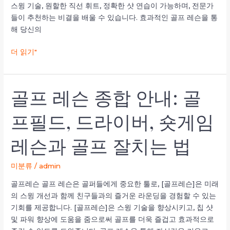
스윙 기술, 원할한 직선 휘트, 정확한 샷 연습이 가능하며, 전문가
드
들이 추천하는 비결을 배울 수 있습니다. 효과적인 골프 레슨을 통
라
해 당신의
이
버,
더 읽기"
숏
게
임
골프 레슨 종합 안내: 골
레
골
슨
프
프필드, 드라이버, 숏게임
및
레
골
슨
프
레슨과 골프 잘치는 법
종
잘
합
치
안
미분류
/
admin
는
내:
골프레슨 골프 레슨은 골퍼들에게 중요한 툴로, [골프레슨]은 미래
법
골
의 스윙 개선과 함께 친구들과의 즐거운 라운딩을 경험할 수 있는
프
기회를 제공합니다. [골프레슨]은 스윙 기술을 향상시키고, 칩 샷
필
및 파워 향상에 도움을 줌으로써 골프를 더욱 즐겁고 효과적으로
드,